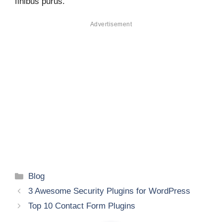
finibus purus.
Advertisement
Categories
Blog
3 Awesome Security Plugins for WordPress
Top 10 Contact Form Plugins