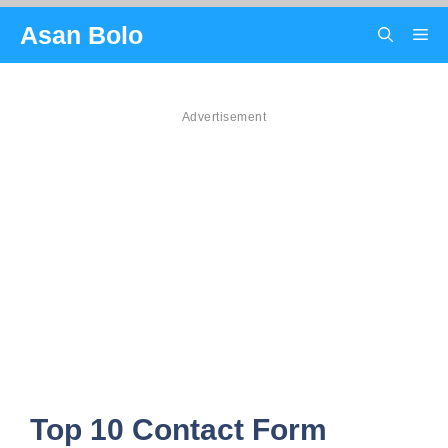
Skip
Asan Bolo
Me
to
content
Advertisement
Top 10 Contact Form